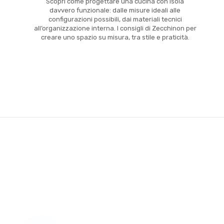
Scopri come progettare una cucina con isola
davvero funzionale: dalle misure ideali alle
configurazioni possibili, dai materiali tecnici
all’organizzazione interna. I consigli di Zecchinon per
creare uno spazio su misura, tra stile e praticità.