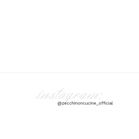
instagram:
@zecchinoncucine_official