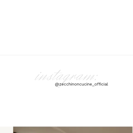
instagram:
@zecchinoncucine_official
aly